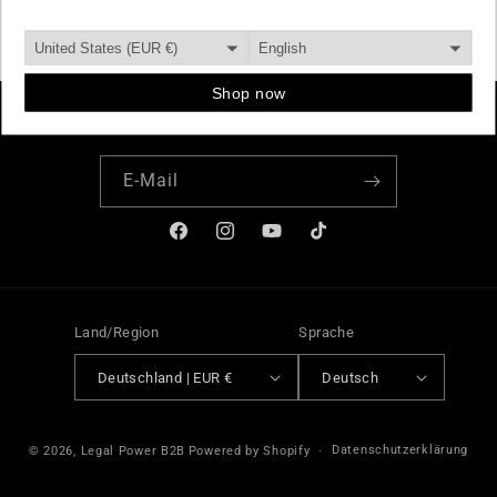
Subscribe to our emails
E-Mail
Facebook
Instagram
YouTube
TikTok
Land/Region
Sprache
Deutschland | EUR €
Deutsch
Zahlungsmethoden
Datenschutzerklärung
© 2026,
Legal Power B2B
Powered by Shopify