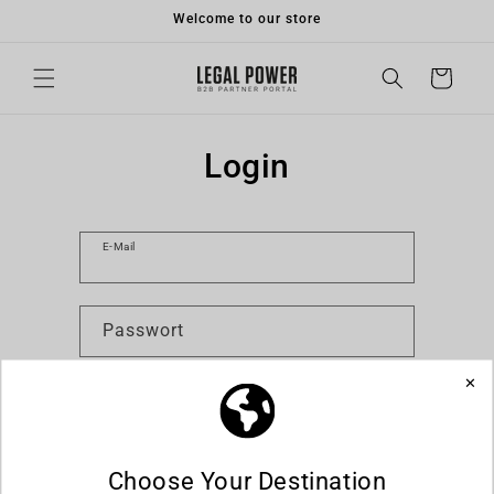
Direkt
Welcome to our store
zum
Inhalt
Warenkorb
Login
E-Mail
Passwort
Hast du dein Passwort vergessen?
Anmelden