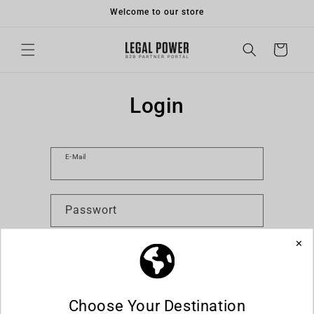
Direkt
Welcome to our store
zum
Inhalt
Warenkorb
Login
E-Mail
Passwort
Hast du dein Passwort vergessen?
Anmelden