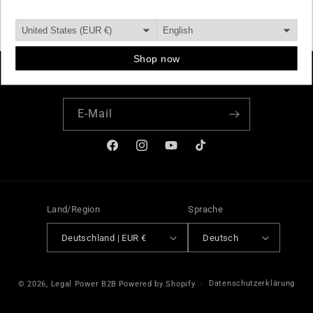
Subscribe to our emails
E-Mail
Facebook
Instagram
YouTube
TikTok
Land/Region
Sprache
Deutschland | EUR €
Deutsch
Zahlungsmethoden
Datenschutzerklärung
© 2026,
Legal Power B2B
Powered by Shopify