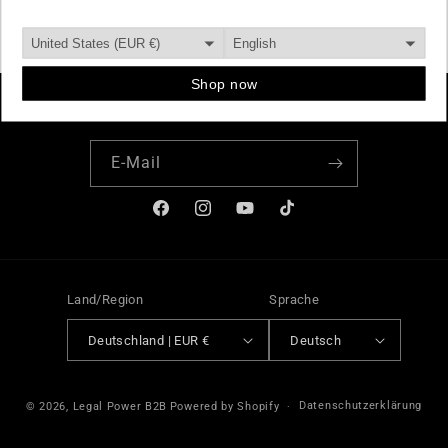
Subscribe to our emails
E-Mail
Facebook
Instagram
YouTube
TikTok
Land/Region
Sprache
Deutschland | EUR €
Deutsch
Zahlungsmethoden
Datenschutzerklärung
© 2026,
Legal Power B2B
Powered by Shopify