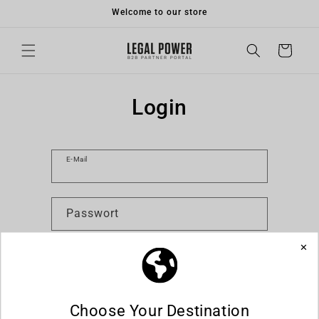
Direkt
Welcome to our store
zum
Inhalt
Warenkorb
Login
E-Mail
Passwort
Hast du dein Passwort vergessen?
Anmelden